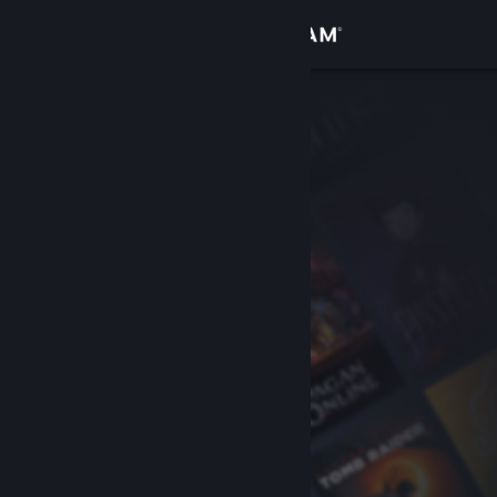
登录
商店
社区
关于
客服
更改语言
获取 Steam 手机应用
查看桌面版网站