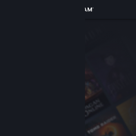
登录
商店
社区
关于
客服
更改语言
获取 Steam 手机应用
查看桌面版网站