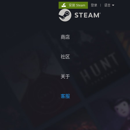
安装 Steam
登录
|
语言
商店
社区
关于
客服