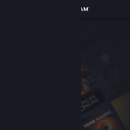
登录
商店
社区
关于
客服
更改语言
获取 Steam 手机应用
查看桌面版网站