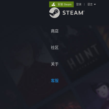
安装 Steam
登录
|
语言
商店
社区
关于
客服