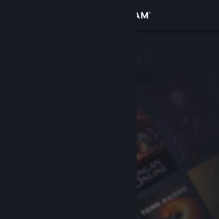
登录
商店
社区
关于
客服
更改语言
获取 Steam 手机应用
查看桌面版网站