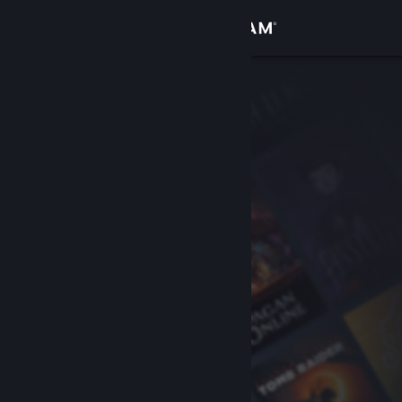
登录
商店
社区
关于
客服
更改语言
获取 Steam 手机应用
查看桌面版网站