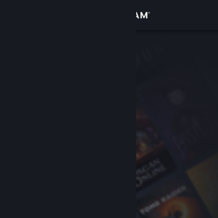
登录
商店
社区
关于
客服
更改语言
获取 Steam 手机应用
查看桌面版网站