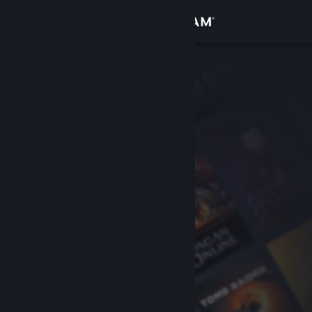
登录
商店
社区
关于
客服
更改语言
获取 Steam 手机应用
查看桌面版网站