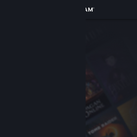
登录
商店
社区
关于
客服
更改语言
获取 Steam 手机应用
查看桌面版网站