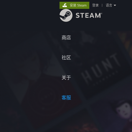
安装 Steam
登录
|
语言
商店
社区
关于
客服