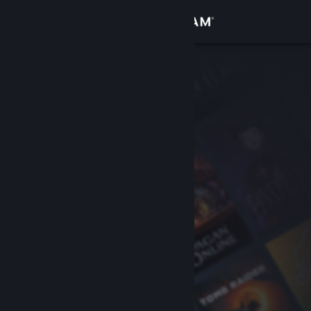
登录
商店
社区
关于
客服
更改语言
获取 Steam 手机应用
查看桌面版网站