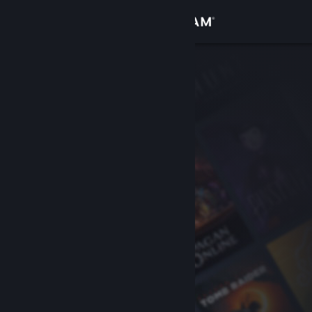
登录
商店
社区
关于
客服
更改语言
获取 Steam 手机应用
查看桌面版网站