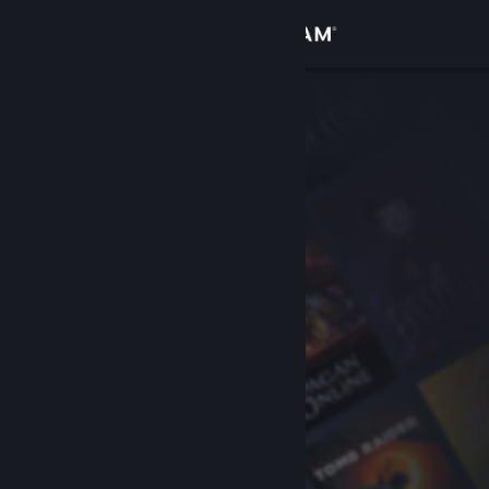
登录
商店
社区
关于
客服
更改语言
获取 Steam 手机应用
查看桌面版网站