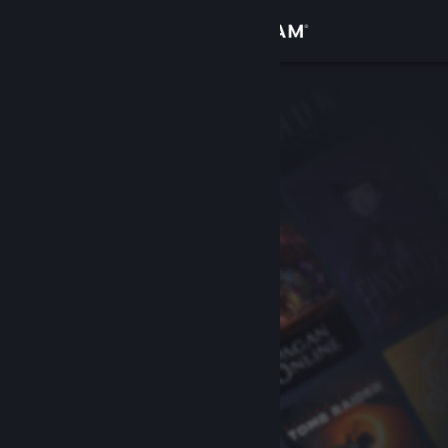
登录
商店
社区
关于
客服
更改语言
获取 Steam 手机应用
查看桌面版网站