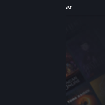
登录
商店
社区
关于
客服
更改语言
获取 Steam 手机应用
查看桌面版网站