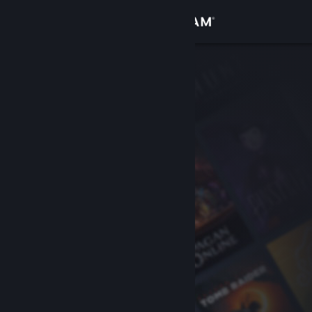
登录
商店
社区
关于
客服
更改语言
获取 Steam 手机应用
查看桌面版网站