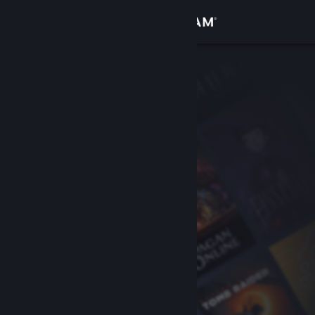
登录
商店
社区
关于
客服
更改语言
获取 Steam 手机应用
查看桌面版网站