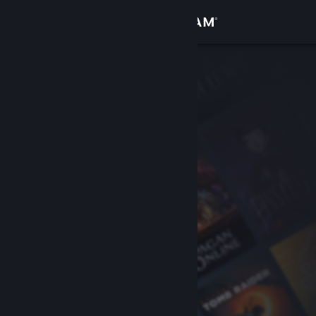
登录
商店
社区
关于
客服
更改语言
获取 Steam 手机应用
查看桌面版网站