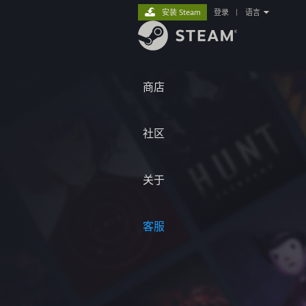
安装 Steam
登录
|
语言
商店
社区
关于
客服