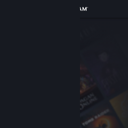
登录
商店
社区
关于
客服
更改语言
获取 Steam 手机应用
查看桌面版网站