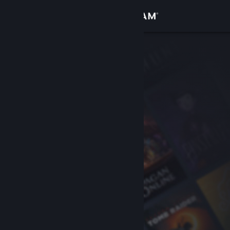
登录
商店
社区
关于
客服
更改语言
获取 Steam 手机应用
查看桌面版网站