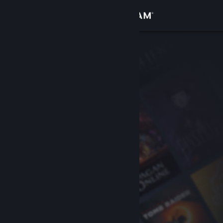
登录
商店
社区
关于
客服
更改语言
获取 Steam 手机应用
查看桌面版网站