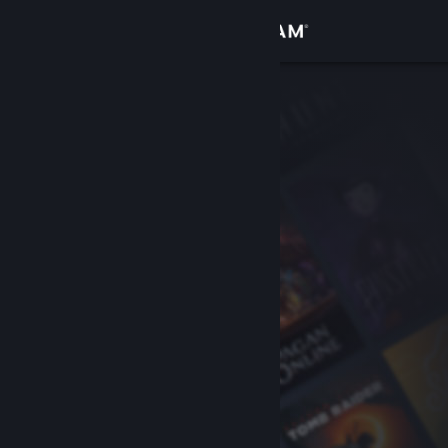
登录
商店
社区
关于
客服
更改语言
获取 Steam 手机应用
查看桌面版网站