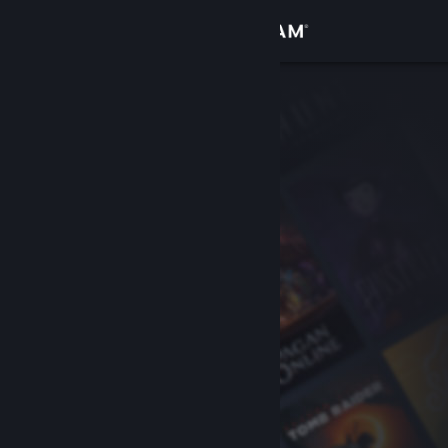
登录
商店
社区
关于
客服
更改语言
获取 Steam 手机应用
查看桌面版网站