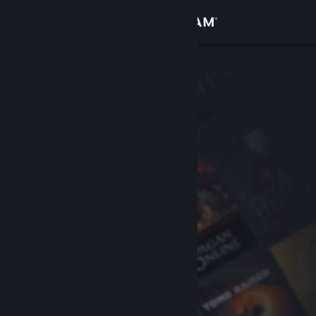
登录
商店
社区
关于
客服
更改语言
获取 Steam 手机应用
查看桌面版网站