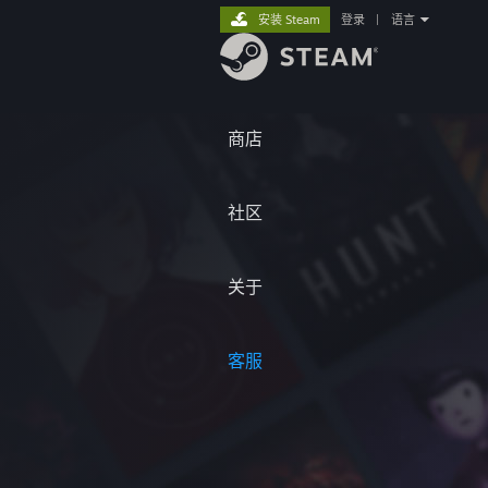
安装 Steam
登录
|
语言
商店
社区
关于
客服