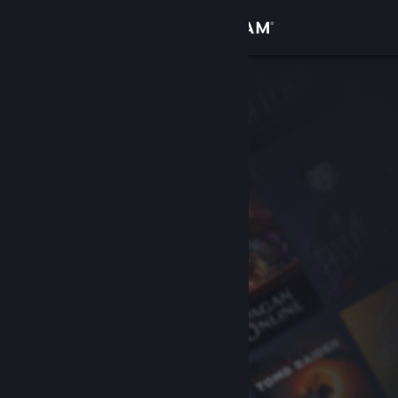
登录
商店
社区
关于
客服
更改语言
获取 Steam 手机应用
查看桌面版网站