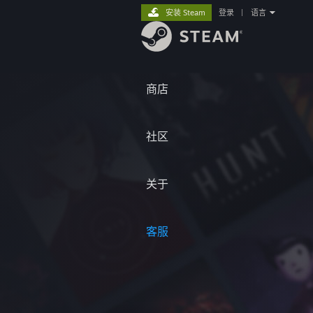
安装 Steam
登录
|
语言
商店
社区
关于
客服