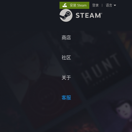
安装 Steam
登录
|
语言
商店
社区
关于
客服