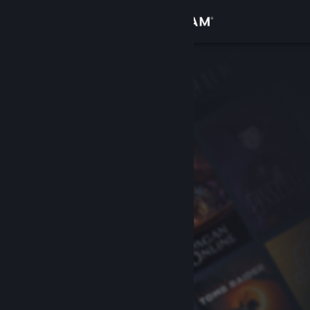
登录
商店
社区
关于
客服
更改语言
获取 Steam 手机应用
查看桌面版网站