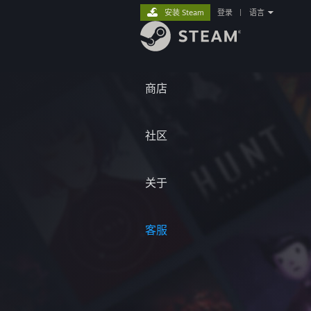
安装 Steam
登录
|
语言
商店
社区
关于
客服