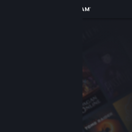
登录
商店
社区
关于
客服
更改语言
获取 Steam 手机应用
查看桌面版网站