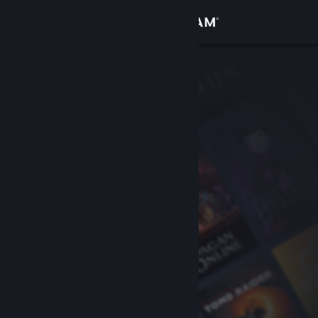
登录
商店
社区
关于
客服
更改语言
获取 Steam 手机应用
查看桌面版网站