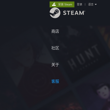
安装 Steam
登录
|
语言
商店
社区
关于
客服