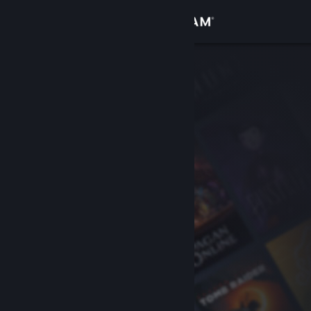
登录
商店
社区
关于
客服
更改语言
获取 Steam 手机应用
查看桌面版网站