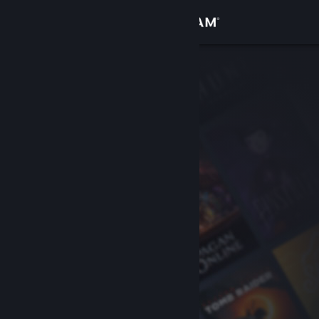
登录
商店
社区
关于
客服
更改语言
获取 Steam 手机应用
查看桌面版网站