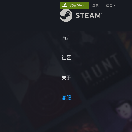
安装 Steam
登录
|
语言
商店
社区
关于
客服