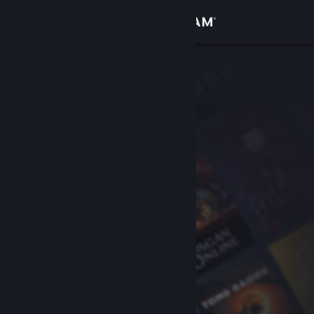
登录
商店
社区
关于
客服
更改语言
获取 Steam 手机应用
查看桌面版网站