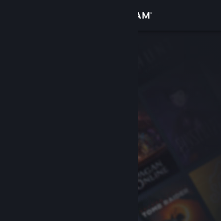
登录
商店
社区
关于
客服
更改语言
获取 Steam 手机应用
查看桌面版网站