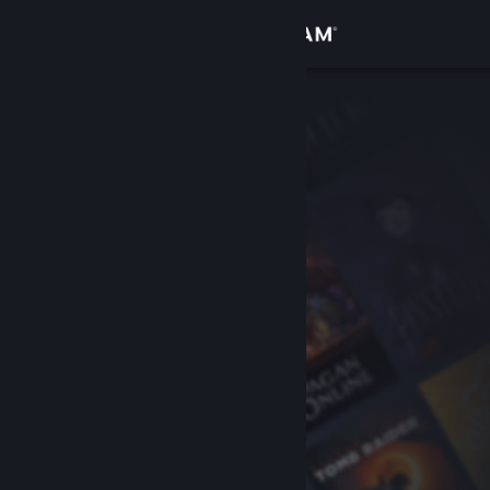
登录
商店
社区
关于
客服
更改语言
获取 Steam 手机应用
查看桌面版网站