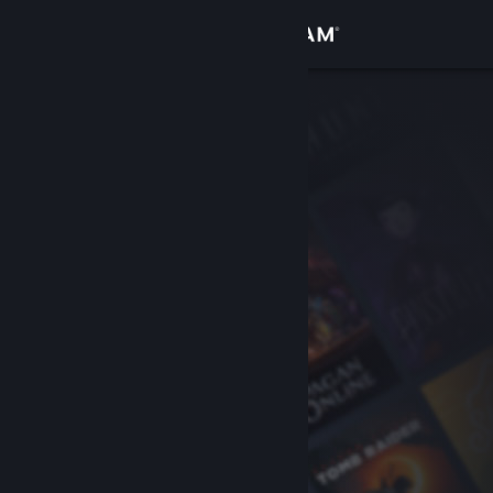
登录
商店
社区
关于
客服
更改语言
获取 Steam 手机应用
查看桌面版网站