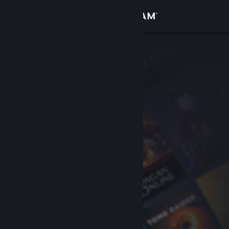
登录
商店
社区
关于
客服
更改语言
获取 Steam 手机应用
查看桌面版网站