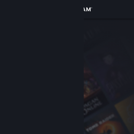
登录
商店
社区
关于
客服
更改语言
获取 Steam 手机应用
查看桌面版网站