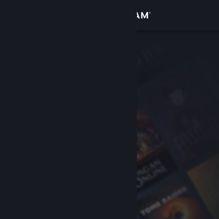
登录
商店
社区
关于
客服
更改语言
获取 Steam 手机应用
查看桌面版网站