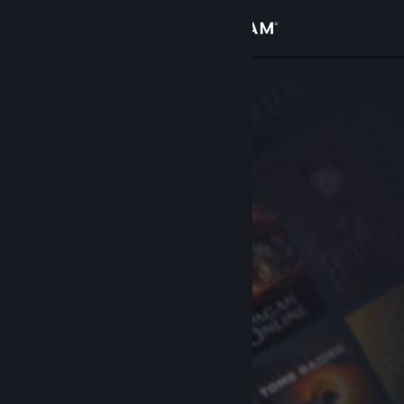
登录
商店
社区
关于
客服
更改语言
获取 Steam 手机应用
查看桌面版网站