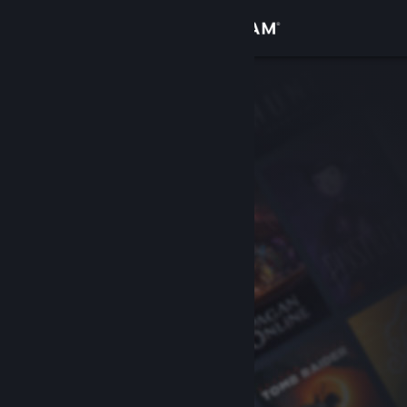
登录
商店
社区
关于
客服
更改语言
获取 Steam 手机应用
查看桌面版网站