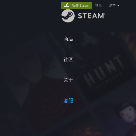
安装 Steam
登录
|
语言
商店
社区
关于
客服