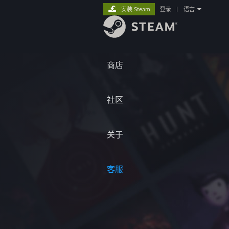
安装 Steam
登录
|
语言
商店
社区
关于
客服