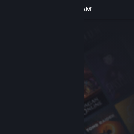
登录
商店
社区
关于
客服
更改语言
获取 Steam 手机应用
查看桌面版网站